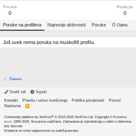
Poruka
Reakcija
0
0
Poruke na profilima
Najnovije aktivnosti
Poruke
O članu
Još uvek nema poruka na musko86 profilu.
Članovi
Svetli stil
Srpski
Kontakt
Pravila i uslovi korišćenja
Politika privatnosti
Pomoć
Naslovna
R
S
S
®
Community platform by XenForo
© 2010-2025 XenForo Ltd.
Copyright ©
Krstarica
d.o.o.
1999-2026. Sva prava zadržana. Zabranjena je reprodukcija u celini i u delovima
bez dozvole.
Krstarica ne snosi odgovornost za sadržaj poruka.