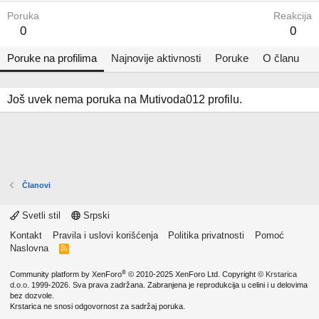
Poruka
Reakcija
0
0
Poruke na profilima
Najnovije aktivnosti
Poruke
O članu
Još uvek nema poruka na Mutivoda012 profilu.
Članovi
Svetli stil
Srpski
Kontakt
Pravila i uslovi korišćenja
Politika privatnosti
Pomoć
Naslovna
R
S
S
®
Community platform by XenForo
© 2010-2025 XenForo Ltd.
Copyright ©
Krstarica
d.o.o.
1999-2026. Sva prava zadržana. Zabranjena je reprodukcija u celini i u delovima
bez dozvole.
Krstarica ne snosi odgovornost za sadržaj poruka.