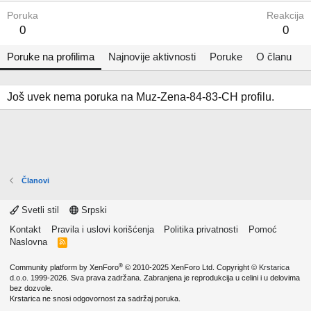
Poruka
Reakcija
0
0
Poruke na profilima
Najnovije aktivnosti
Poruke
O članu
Još uvek nema poruka na Muz-Zena-84-83-CH profilu.
Članovi
Svetli stil
Srpski
Kontakt
Pravila i uslovi korišćenja
Politika privatnosti
Pomoć
Naslovna
R
S
S
®
Community platform by XenForo
© 2010-2025 XenForo Ltd.
Copyright ©
Krstarica
d.o.o.
1999-2026. Sva prava zadržana. Zabranjena je reprodukcija u celini i u delovima
bez dozvole.
Krstarica ne snosi odgovornost za sadržaj poruka.