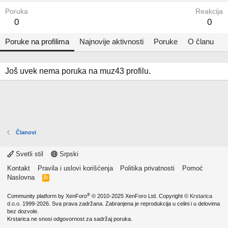
Poruka
Reakcija
0
0
Poruke na profilima
Najnovije aktivnosti
Poruke
O članu
Još uvek nema poruka na muz43 profilu.
Članovi
Svetli stil
Srpski
Kontakt
Pravila i uslovi korišćenja
Politika privatnosti
Pomoć
Naslovna
R
S
S
®
Community platform by XenForo
© 2010-2025 XenForo Ltd.
Copyright ©
Krstarica
d.o.o.
1999-2026. Sva prava zadržana. Zabranjena je reprodukcija u celini i u delovima
bez dozvole.
Krstarica ne snosi odgovornost za sadržaj poruka.