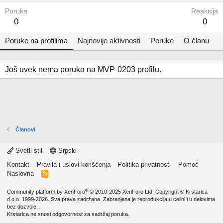
Poruka
Reakcija
0
0
Poruke na profilima
Najnovije aktivnosti
Poruke
O članu
Još uvek nema poruka na MVP-0203 profilu.
Članovi
Svetli stil
Srpski
Kontakt
Pravila i uslovi korišćenja
Politika privatnosti
Pomoć
Naslovna
R
S
S
®
Community platform by XenForo
© 2010-2025 XenForo Ltd.
Copyright ©
Krstarica
d.o.o.
1999-2026. Sva prava zadržana. Zabranjena je reprodukcija u celini i u delovima
bez dozvole.
Krstarica ne snosi odgovornost za sadržaj poruka.