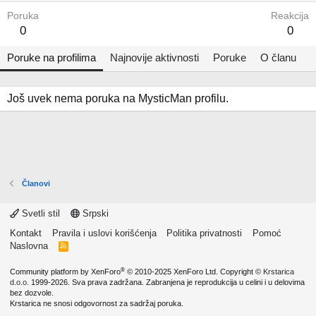
Poruka
Reakcija
0
0
Poruke na profilima
Najnovije aktivnosti
Poruke
O članu
Još uvek nema poruka na MysticMan profilu.
Članovi
Svetli stil
Srpski
Kontakt
Pravila i uslovi korišćenja
Politika privatnosti
Pomoć
Naslovna
R
S
S
®
Community platform by XenForo
© 2010-2025 XenForo Ltd.
Copyright ©
Krstarica
d.o.o.
1999-2026. Sva prava zadržana. Zabranjena je reprodukcija u celini i u delovima
bez dozvole.
Krstarica ne snosi odgovornost za sadržaj poruka.