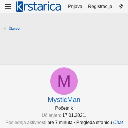
Prijava
Registracija
Članovi
M
MysticMan
Početnik
Učlanjen
17.01.2021.
Poslednja aktivnost
pre 7 minuta
·
Pregleda stranicu
Chat