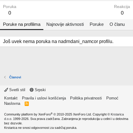
Poruka
Reakcija
0
0
Poruke na profilima
Najnovije aktivnosti
Poruke
O članu
Još uvek nema poruka na nadrndani_namcor profilu.
Članovi
Svetli stil
Srpski
Kontakt
Pravila i uslovi korišćenja
Politika privatnosti
Pomoć
Naslovna
R
S
S
®
Community platform by XenForo
© 2010-2025 XenForo Ltd.
Copyright ©
Krstarica
d.o.o.
1999-2026. Sva prava zadržana. Zabranjena je reprodukcija u celini i u delovima
bez dozvole.
Krstarica ne snosi odgovornost za sadržaj poruka.