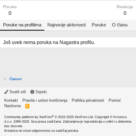
Poruka
Reakcija
0
0
Poruke na profilima
Najnovije aktivnosti
Poruke
O članu
Još uvek nema poruka na Nagastra profilu.
Članovi
Svetli stil
Srpski
Kontakt
Pravila i uslovi korišćenja
Politika privatnosti
Pomoć
Naslovna
R
S
S
®
Community platform by XenForo
© 2010-2025 XenForo Ltd.
Copyright ©
Krstarica
d.o.o.
1999-2026. Sva prava zadržana. Zabranjena je reprodukcija u celini i u delovima
bez dozvole.
Krstarica ne snosi odgovornost za sadržaj poruka.