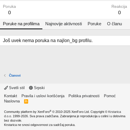
Poruka
Reakcija
0
0
Poruke na profilima
Najnovije aktivnosti
Poruke
O članu
Još uvek nema poruka na najlon_bg profilu.
Članovi
Svetli stil
Srpski
Kontakt
Pravila i uslovi korišćenja
Politika privatnosti
Pomoć
Naslovna
R
S
S
®
Community platform by XenForo
© 2010-2025 XenForo Ltd.
Copyright ©
Krstarica
d.o.o.
1999-2026. Sva prava zadržana. Zabranjena je reprodukcija u celini i u delovima
bez dozvole.
Krstarica ne snosi odgovornost za sadržaj poruka.