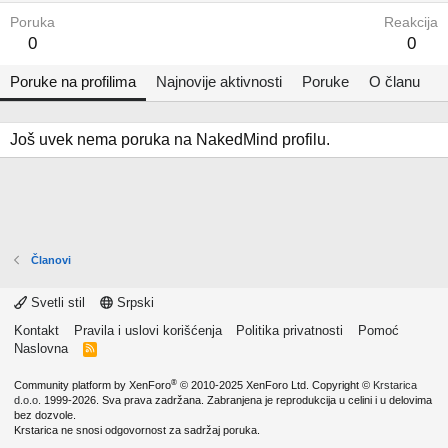
Poruka
Reakcija
0
0
Poruke na profilima
Najnovije aktivnosti
Poruke
O članu
Još uvek nema poruka na NakedMind profilu.
Članovi
Svetli stil
Srpski
Kontakt
Pravila i uslovi korišćenja
Politika privatnosti
Pomoć
Naslovna
R
S
S
®
Community platform by XenForo
© 2010-2025 XenForo Ltd.
Copyright ©
Krstarica
d.o.o.
1999-2026. Sva prava zadržana. Zabranjena je reprodukcija u celini i u delovima
bez dozvole.
Krstarica ne snosi odgovornost za sadržaj poruka.