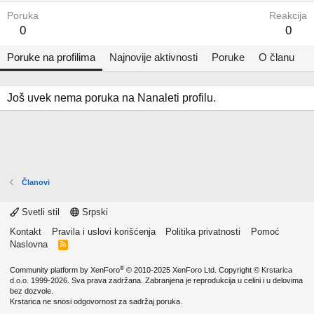
Poruka
Reakcija
0
0
Poruke na profilima
Najnovije aktivnosti
Poruke
O članu
Još uvek nema poruka na Nanaleti profilu.
Članovi
Svetli stil
Srpski
Kontakt
Pravila i uslovi korišćenja
Politika privatnosti
Pomoć
Naslovna
R
S
S
®
Community platform by XenForo
© 2010-2025 XenForo Ltd.
Copyright ©
Krstarica
d.o.o.
1999-2026. Sva prava zadržana. Zabranjena je reprodukcija u celini i u delovima
bez dozvole.
Krstarica ne snosi odgovornost za sadržaj poruka.