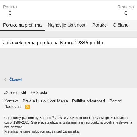
Poruka
Reakcija
0
0
Poruke na profilima
Najnovije aktivnosti
Poruke
O članu
Još uvek nema poruka na Nanna12345 profilu.
Članovi
Svetli stil
Srpski
Kontakt
Pravila i uslovi korišćenja
Politika privatnosti
Pomoć
Naslovna
R
S
S
®
Community platform by XenForo
© 2010-2025 XenForo Ltd.
Copyright ©
Krstarica
d.o.o.
1999-2026. Sva prava zadržana. Zabranjena je reprodukcija u celini i u delovima
bez dozvole.
Krstarica ne snosi odgovornost za sadržaj poruka.