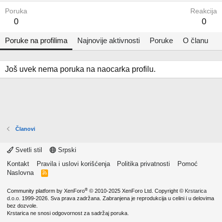
Poruka
Reakcija
0
0
Poruke na profilima
Najnovije aktivnosti
Poruke
O članu
Još uvek nema poruka na naocarka profilu.
Članovi
Svetli stil
Srpski
Kontakt
Pravila i uslovi korišćenja
Politika privatnosti
Pomoć
Naslovna
R
S
S
®
Community platform by XenForo
© 2010-2025 XenForo Ltd.
Copyright ©
Krstarica
d.o.o.
1999-2026. Sva prava zadržana. Zabranjena je reprodukcija u celini i u delovima
bez dozvole.
Krstarica ne snosi odgovornost za sadržaj poruka.