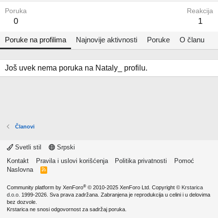
Poruka
Reakcija
0
1
Poruke na profilima
Najnovije aktivnosti
Poruke
O članu
Još uvek nema poruka na Nataly_ profilu.
Članovi
Svetli stil
Srpski
Kontakt
Pravila i uslovi korišćenja
Politika privatnosti
Pomoć
Naslovna
R
S
S
®
Community platform by XenForo
© 2010-2025 XenForo Ltd.
Copyright ©
Krstarica
d.o.o.
1999-2026. Sva prava zadržana. Zabranjena je reprodukcija u celini i u delovima
bez dozvole.
Krstarica ne snosi odgovornost za sadržaj poruka.