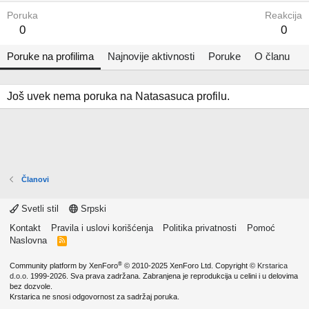
Poruka
Reakcija
0
0
Poruke na profilima
Najnovije aktivnosti
Poruke
O članu
Još uvek nema poruka na Natasasuca profilu.
Članovi
Svetli stil
Srpski
Kontakt
Pravila i uslovi korišćenja
Politika privatnosti
Pomoć
Naslovna
R
S
S
®
Community platform by XenForo
© 2010-2025 XenForo Ltd.
Copyright ©
Krstarica
d.o.o.
1999-2026. Sva prava zadržana. Zabranjena je reprodukcija u celini i u delovima
bez dozvole.
Krstarica ne snosi odgovornost za sadržaj poruka.