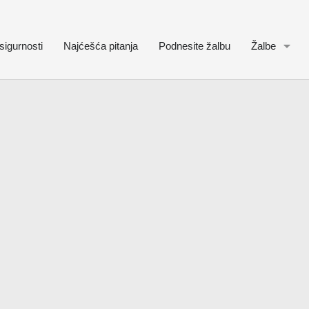
sigurnosti
Najćešća pitanja
Podnesite žalbu
Žalbe