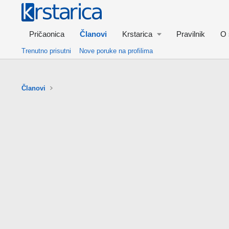
Pričaonica
Članovi
Krstarica
Pravilnik
O 
Trenutno prisutni
Nove poruke na profilima
Članovi