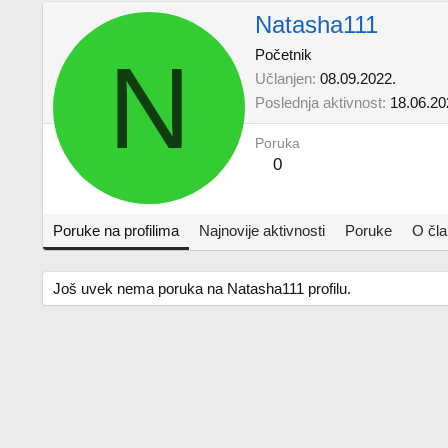
Natasha111
N
Početnik
Učlanjen
08.09.2022.
Poslednja aktivnost
18.06.20
Poruka
0
Poruke na profilima
Najnovije aktivnosti
Poruke
O čl
Još uvek nema poruka na Natasha111 profilu.