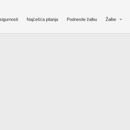
sigurnosti
Najćešća pitanja
Podnesite žalbu
Žalbe