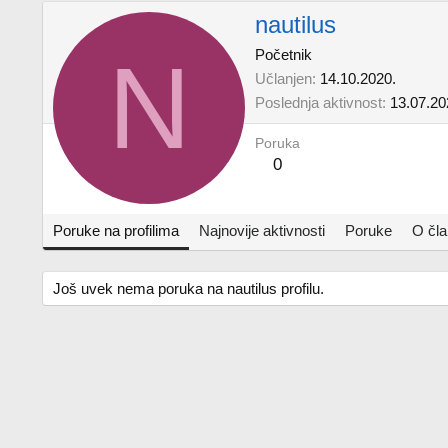
nautilus
N
Početnik
Učlanjen
14.10.2020.
Poslednja aktivnost
13.07.20
Poruka
0
Poruke na profilima
Najnovije aktivnosti
Poruke
O čl
Još uvek nema poruka na nautilus profilu.