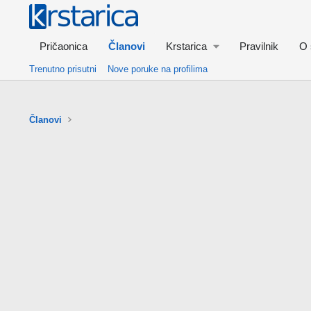
Pričaonica
Članovi
Krstarica
Pravilnik
O 
Trenutno prisutni
Nove poruke na profilima
Članovi