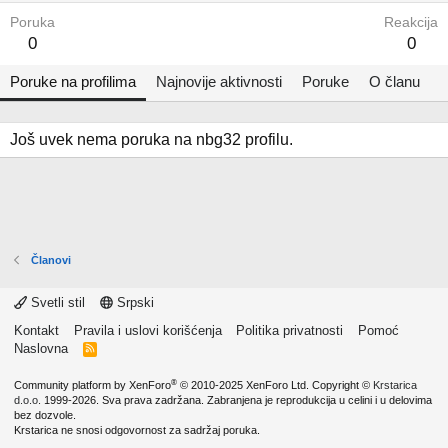
Poruka
Reakcija
0
0
Poruke na profilima
Najnovije aktivnosti
Poruke
O članu
Još uvek nema poruka na nbg32 profilu.
Članovi
Svetli stil
Srpski
Kontakt
Pravila i uslovi korišćenja
Politika privatnosti
Pomoć
Naslovna
R
S
S
®
Community platform by XenForo
© 2010-2025 XenForo Ltd.
Copyright ©
Krstarica
d.o.o.
1999-2026. Sva prava zadržana. Zabranjena je reprodukcija u celini i u delovima
bez dozvole.
Krstarica ne snosi odgovornost za sadržaj poruka.