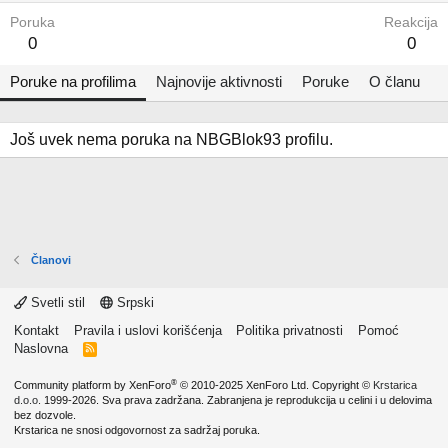
Poruka
Reakcija
0
0
Poruke na profilima
Najnovije aktivnosti
Poruke
O članu
Još uvek nema poruka na NBGBlok93 profilu.
Članovi
Svetli stil
Srpski
Kontakt
Pravila i uslovi korišćenja
Politika privatnosti
Pomoć
Naslovna
R
S
S
®
Community platform by XenForo
© 2010-2025 XenForo Ltd.
Copyright ©
Krstarica
d.o.o.
1999-2026. Sva prava zadržana. Zabranjena je reprodukcija u celini i u delovima
bez dozvole.
Krstarica ne snosi odgovornost za sadržaj poruka.