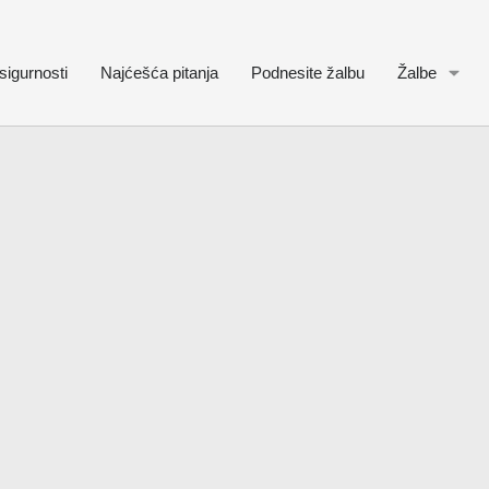
sigurnosti
Najćešća pitanja
Podnesite žalbu
Žalbe