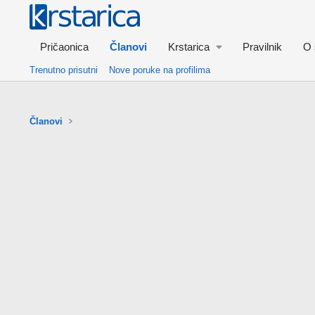
Pričaonica
Članovi
Krstarica
Pravilnik
O 
Trenutno prisutni
Nove poruke na profilima
Članovi