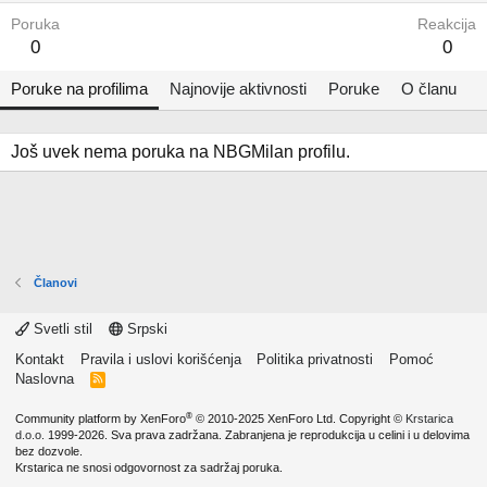
Poruka
Reakcija
0
0
Poruke na profilima
Najnovije aktivnosti
Poruke
O članu
Još uvek nema poruka na NBGMilan profilu.
Članovi
Svetli stil
Srpski
Kontakt
Pravila i uslovi korišćenja
Politika privatnosti
Pomoć
Naslovna
R
S
S
®
Community platform by XenForo
© 2010-2025 XenForo Ltd.
Copyright ©
Krstarica
d.o.o.
1999-2026. Sva prava zadržana. Zabranjena je reprodukcija u celini i u delovima
bez dozvole.
Krstarica ne snosi odgovornost za sadržaj poruka.