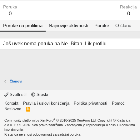
Poruka
Reakcija
0
0
Poruke na profilima
Najnovije aktivnosti
Poruke
O članu
Još uvek nema poruka na Ne_Bitan_Lik profilu.
Članovi
Svetli stil
Srpski
Kontakt
Pravila i uslovi korišćenja
Politika privatnosti
Pomoć
Naslovna
R
S
S
®
Community platform by XenForo
© 2010-2025 XenForo Ltd.
Copyright ©
Krstarica
d.o.o.
1999-2026. Sva prava zadržana. Zabranjena je reprodukcija u celini i u delovima
bez dozvole.
Krstarica ne snosi odgovornost za sadržaj poruka.