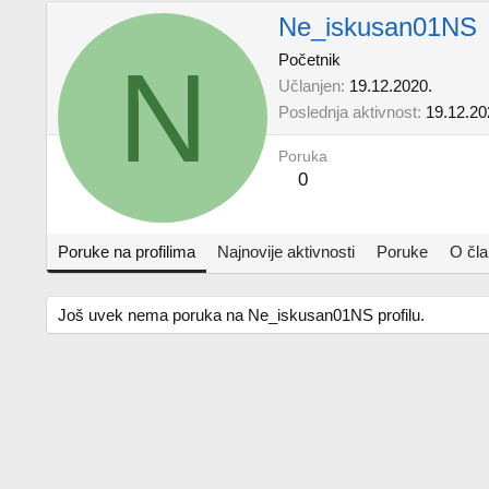
Ne_iskusan01NS
N
Početnik
Učlanjen
19.12.2020.
Poslednja aktivnost
19.12.20
Poruka
0
Poruke na profilima
Najnovije aktivnosti
Poruke
O čl
Još uvek nema poruka na Ne_iskusan01NS profilu.