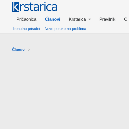
Pričaonica
Članovi
Krstarica
Pravilnik
O 
Trenutno prisutni
Nove poruke na profilima
Članovi