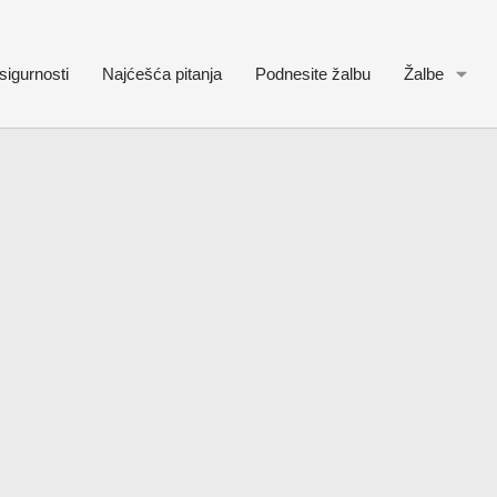
sigurnosti
Najćešća pitanja
Podnesite žalbu
Žalbe