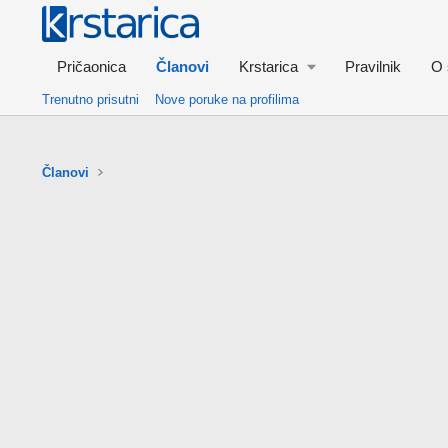
Pričaonica
Članovi
Krstarica
Pravilnik
O 
Trenutno prisutni
Nove poruke na profilima
Članovi