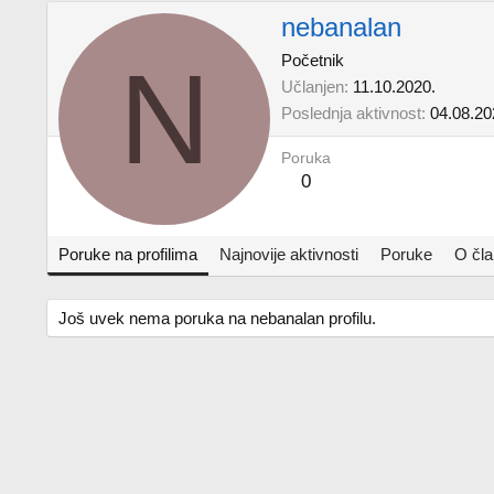
nebanalan
N
Početnik
Učlanjen
11.10.2020.
Poslednja aktivnost
04.08.20
Poruka
0
Poruke na profilima
Najnovije aktivnosti
Poruke
O čl
Još uvek nema poruka na nebanalan profilu.