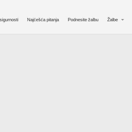
sigurnosti
Najćešća pitanja
Podnesite žalbu
Žalbe