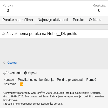
Poruka
Reakcija
0
0
Poruke na profilima
Najnovije aktivnosti
Poruke
O članu
Još uvek nema poruka na Nebo__Dk profilu.
Članovi
Svetli stil
Srpski
Kontakt
Pravila i uslovi korišćenja
Politika privatnosti
Pomoć
Naslovna
R
S
S
®
Community platform by XenForo
© 2010-2025 XenForo Ltd.
Copyright ©
Krstarica
d.o.o.
1999-2026. Sva prava zadržana. Zabranjena je reprodukcija u celini i u delovima
bez dozvole.
Krstarica ne snosi odgovornost za sadržaj poruka.