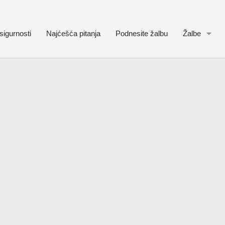
sigurnosti
Najćešća pitanja
Podnesite žalbu
Žalbe