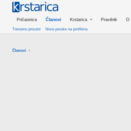
Pričaonica
Članovi
Krstarica
Pravilnik
O 
Trenutno prisutni
Nove poruke na profilima
Članovi