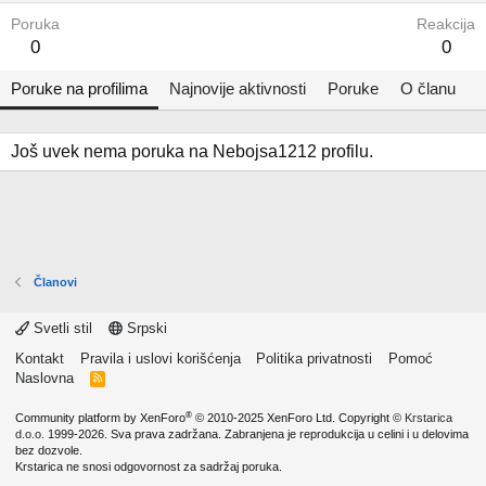
Poruka
Reakcija
0
0
Poruke na profilima
Najnovije aktivnosti
Poruke
O članu
Još uvek nema poruka na Nebojsa1212 profilu.
Članovi
Svetli stil
Srpski
Kontakt
Pravila i uslovi korišćenja
Politika privatnosti
Pomoć
Naslovna
R
S
S
®
Community platform by XenForo
© 2010-2025 XenForo Ltd.
Copyright ©
Krstarica
d.o.o.
1999-2026. Sva prava zadržana. Zabranjena je reprodukcija u celini i u delovima
bez dozvole.
Krstarica ne snosi odgovornost za sadržaj poruka.