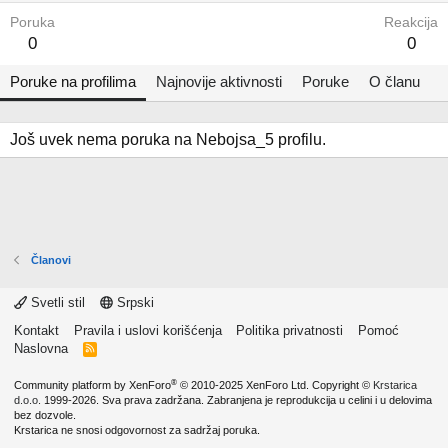
Poruka
Reakcija
0
0
Poruke na profilima
Najnovije aktivnosti
Poruke
O članu
Još uvek nema poruka na Nebojsa_5 profilu.
Članovi
Svetli stil
Srpski
Kontakt
Pravila i uslovi korišćenja
Politika privatnosti
Pomoć
Naslovna
R
S
S
®
Community platform by XenForo
© 2010-2025 XenForo Ltd.
Copyright ©
Krstarica
d.o.o.
1999-2026. Sva prava zadržana. Zabranjena je reprodukcija u celini i u delovima
bez dozvole.
Krstarica ne snosi odgovornost za sadržaj poruka.