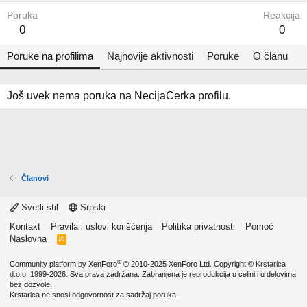
Poruka
Reakcija
0
0
Poruke na profilima
Najnovije aktivnosti
Poruke
O članu
Još uvek nema poruka na NecijaCerka profilu.
Članovi
Svetli stil
Srpski
Kontakt
Pravila i uslovi korišćenja
Politika privatnosti
Pomoć
Naslovna
R
S
S
®
Community platform by XenForo
© 2010-2025 XenForo Ltd.
Copyright ©
Krstarica
d.o.o.
1999-2026. Sva prava zadržana. Zabranjena je reprodukcija u celini i u delovima
bez dozvole.
Krstarica ne snosi odgovornost za sadržaj poruka.