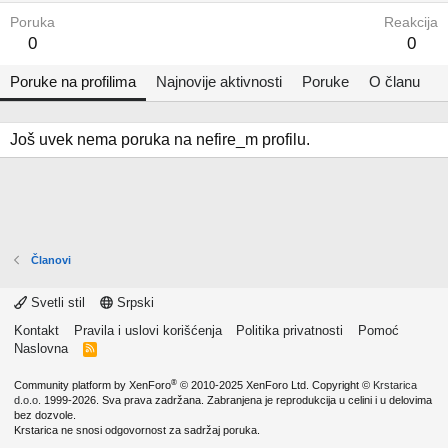
Poruka
Reakcija
0
0
Poruke na profilima
Najnovije aktivnosti
Poruke
O članu
Još uvek nema poruka na nefire_m profilu.
Članovi
Svetli stil
Srpski
Kontakt
Pravila i uslovi korišćenja
Politika privatnosti
Pomoć
Naslovna
R
S
S
®
Community platform by XenForo
© 2010-2025 XenForo Ltd.
Copyright ©
Krstarica
d.o.o.
1999-2026. Sva prava zadržana. Zabranjena je reprodukcija u celini i u delovima
bez dozvole.
Krstarica ne snosi odgovornost za sadržaj poruka.