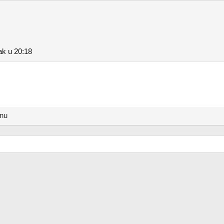
ak u 20:18
anu