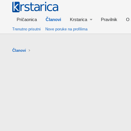
Pričaonica
Članovi
Krstarica
Pravilnik
O 
Trenutno prisutni
Nove poruke na profilima
Članovi