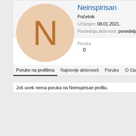
Neinspirisan
N
Početnik
Učlanjen
08.01.2021.
Poslednja aktivnost
ponedelј
Poruka
0
Poruke na profilima
Najnovije aktivnosti
Poruke
O čl
Još uvek nema poruka na Neinspirisan profilu.