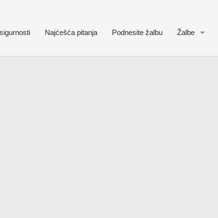
sigurnosti
Najćešća pitanja
Podnesite žalbu
Žalbe