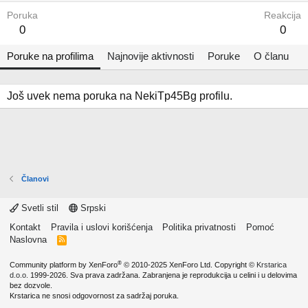
Poruka
Reakcija
0
0
Poruke na profilima
Najnovije aktivnosti
Poruke
O članu
Još uvek nema poruka na NekiTp45Bg profilu.
Članovi
Svetli stil
Srpski
Kontakt
Pravila i uslovi korišćenja
Politika privatnosti
Pomoć
Naslovna
R
S
S
®
Community platform by XenForo
© 2010-2025 XenForo Ltd.
Copyright ©
Krstarica
d.o.o.
1999-2026. Sva prava zadržana. Zabranjena je reprodukcija u celini i u delovima
bez dozvole.
Krstarica ne snosi odgovornost za sadržaj poruka.