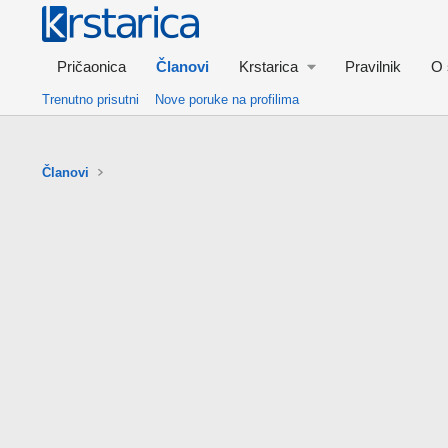
Pričaonica
Članovi
Krstarica
Pravilnik
O 
Trenutno prisutni
Nove poruke na profilima
Članovi