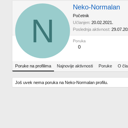
Neko-Normalan
N
Početnik
Učlanjen
20.02.2021.
Poslednja aktivnost
29.07.20
Poruka
0
Poruke na profilima
Najnovije aktivnosti
Poruke
O čl
Još uvek nema poruka na Neko-Normalan profilu.