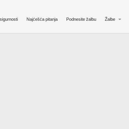
sigurnosti
Najćešća pitanja
Podnesite žalbu
Žalbe