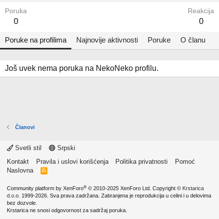
Poruka
Reakcija
0
0
Poruke na profilima
Najnovije aktivnosti
Poruke
O članu
Još uvek nema poruka na NekoNeko profilu.
Članovi
Svetli stil
Srpski
Kontakt
Pravila i uslovi korišćenja
Politika privatnosti
Pomoć
Naslovna
R
S
S
®
Community platform by XenForo
© 2010-2025 XenForo Ltd.
Copyright ©
Krstarica
d.o.o.
1999-2026. Sva prava zadržana. Zabranjena je reprodukcija u celini i u delovima
bez dozvole.
Krstarica ne snosi odgovornost za sadržaj poruka.