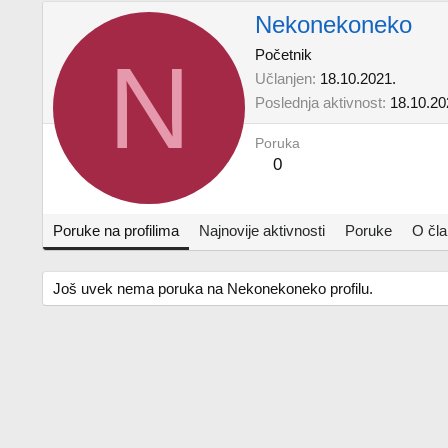
Nekonekoneko
N
Početnik
Učlanjen
18.10.2021.
Poslednja aktivnost
18.10.20
Poruka
0
Poruke na profilima
Najnovije aktivnosti
Poruke
O čl
Još uvek nema poruka na Nekonekoneko profilu.