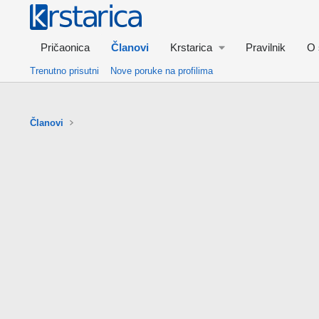
Pričaonica
Članovi
Krstarica
Pravilnik
O 
Trenutno prisutni
Nove poruke na profilima
Članovi