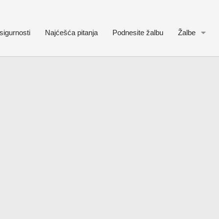
sigurnosti
Najćešća pitanja
Podnesite žalbu
Žalbe