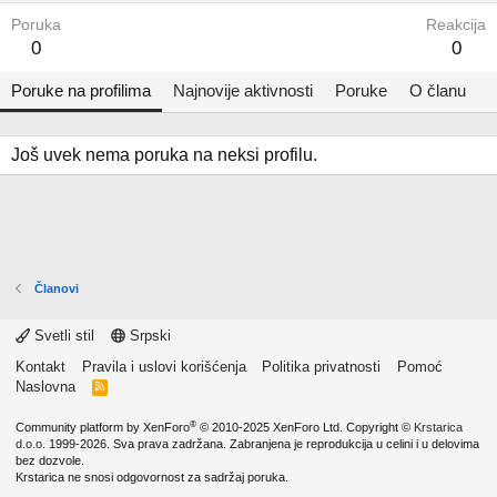
Poruka
Reakcija
0
0
Poruke na profilima
Najnovije aktivnosti
Poruke
O članu
Još uvek nema poruka na neksi profilu.
Članovi
Svetli stil
Srpski
Kontakt
Pravila i uslovi korišćenja
Politika privatnosti
Pomoć
Naslovna
R
S
S
®
Community platform by XenForo
© 2010-2025 XenForo Ltd.
Copyright ©
Krstarica
d.o.o.
1999-2026. Sva prava zadržana. Zabranjena je reprodukcija u celini i u delovima
bez dozvole.
Krstarica ne snosi odgovornost za sadržaj poruka.