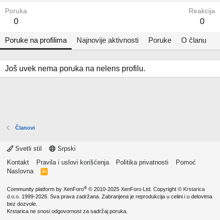
Poruka
Reakcija
0
0
Poruke na profilima
Najnovije aktivnosti
Poruke
O članu
Još uvek nema poruka na nelens profilu.
Članovi
Svetli stil
Srpski
Kontakt
Pravila i uslovi korišćenja
Politika privatnosti
Pomoć
Naslovna
R
S
S
®
Community platform by XenForo
© 2010-2025 XenForo Ltd.
Copyright ©
Krstarica
d.o.o.
1999-2026. Sva prava zadržana. Zabranjena je reprodukcija u celini i u delovima
bez dozvole.
Krstarica ne snosi odgovornost za sadržaj poruka.