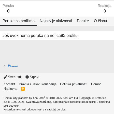
Poruka
Reakcija
0
0
Poruke na profilima
Najnovije aktivnosti
Poruke
O članu
Još uvek nema poruka na nelica93 profilu.
Članovi
Svetli stil
Srpski
Kontakt
Pravila i uslovi korišćenja
Politika privatnosti
Pomoć
Naslovna
R
S
S
®
Community platform by XenForo
© 2010-2025 XenForo Ltd.
Copyright ©
Krstarica
d.o.o.
1999-2026. Sva prava zadržana. Zabranjena je reprodukcija u celini i u delovima
bez dozvole.
Krstarica ne snosi odgovornost za sadržaj poruka.