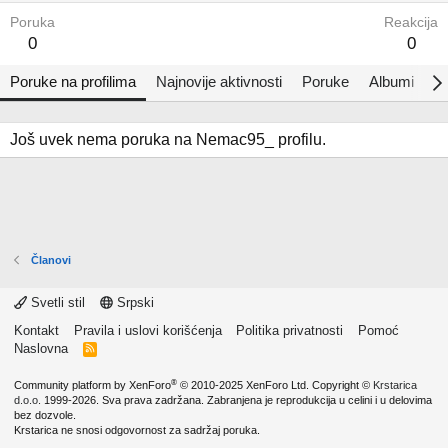
Poruka
Reakcija
0
0
Poruke na profilima
Najnovije aktivnosti
Poruke
Albumi
O
Još uvek nema poruka na Nemac95_ profilu.
Članovi
Svetli stil
Srpski
Kontakt
Pravila i uslovi korišćenja
Politika privatnosti
Pomoć
Naslovna
R
S
S
®
Community platform by XenForo
© 2010-2025 XenForo Ltd.
Copyright ©
Krstarica
d.o.o.
1999-2026. Sva prava zadržana. Zabranjena je reprodukcija u celini i u delovima
bez dozvole.
Krstarica ne snosi odgovornost za sadržaj poruka.