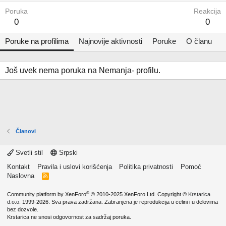
Poruka
Reakcija
0
0
Poruke na profilima
Najnovije aktivnosti
Poruke
O članu
Još uvek nema poruka na Nemanja- profilu.
Članovi
Svetli stil
Srpski
Kontakt
Pravila i uslovi korišćenja
Politika privatnosti
Pomoć
Naslovna
R
S
S
®
Community platform by XenForo
© 2010-2025 XenForo Ltd.
Copyright ©
Krstarica
d.o.o.
1999-2026. Sva prava zadržana. Zabranjena je reprodukcija u celini i u delovima
bez dozvole.
Krstarica ne snosi odgovornost za sadržaj poruka.