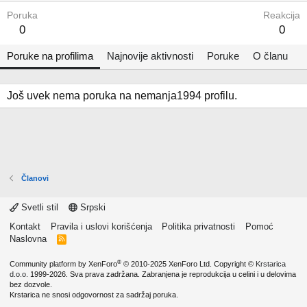
Poruka
Reakcija
0
0
Poruke na profilima
Najnovije aktivnosti
Poruke
O članu
Još uvek nema poruka na nemanja1994 profilu.
Članovi
Svetli stil
Srpski
Kontakt
Pravila i uslovi korišćenja
Politika privatnosti
Pomoć
Naslovna
R
S
S
®
Community platform by XenForo
© 2010-2025 XenForo Ltd.
Copyright ©
Krstarica
d.o.o.
1999-2026. Sva prava zadržana. Zabranjena je reprodukcija u celini i u delovima
bez dozvole.
Krstarica ne snosi odgovornost za sadržaj poruka.