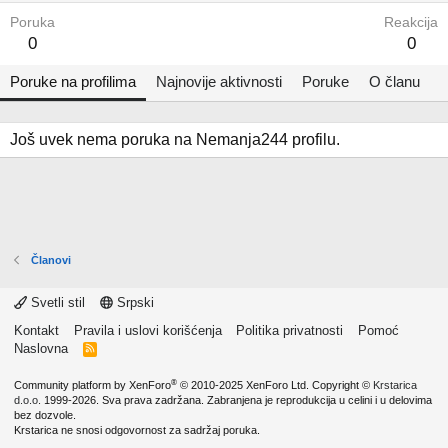
Poruka
Reakcija
0
0
Poruke na profilima
Najnovije aktivnosti
Poruke
O članu
Još uvek nema poruka na Nemanja244 profilu.
Članovi
Svetli stil
Srpski
Kontakt
Pravila i uslovi korišćenja
Politika privatnosti
Pomoć
Naslovna
R
S
S
®
Community platform by XenForo
© 2010-2025 XenForo Ltd.
Copyright ©
Krstarica
d.o.o.
1999-2026. Sva prava zadržana. Zabranjena je reprodukcija u celini i u delovima
bez dozvole.
Krstarica ne snosi odgovornost za sadržaj poruka.