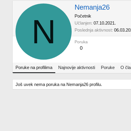
Nemanja26
N
Početnik
Učlanjen
07.10.2021.
Poslednja aktivnost
06.03.20
Poruka
0
Poruke na profilima
Najnovije aktivnosti
Poruke
O čl
Još uvek nema poruka na Nemanja26 profilu.