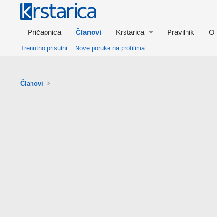
Pričaonica
Članovi
Krstarica
Pravilnik
O 
Trenutno prisutni
Nove poruke na profilima
Članovi