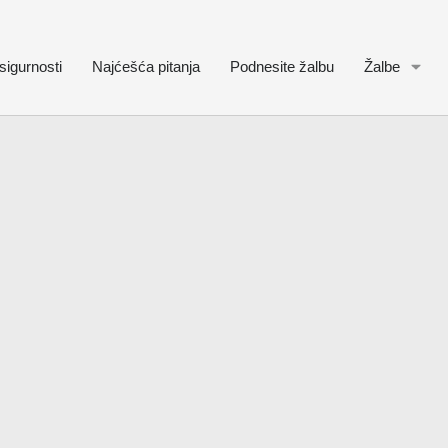
sigurnosti
Najćešća pitanja
Podnesite žalbu
Žalbe