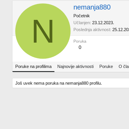
nemanja880
N
Početnik
Učlanjen
23.12.2023.
Poslednja aktivnost
25.12.20
Poruka
0
Poruke na profilima
Najnovije aktivnosti
Poruke
O čl
Još uvek nema poruka na nemanja880 profilu.