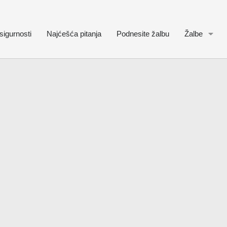
sigurnosti
Najćešća pitanja
Podnesite žalbu
Žalbe