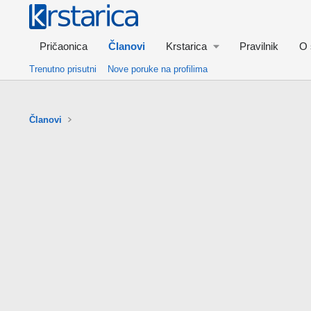
Pričaonica
Članovi
Krstarica
Pravilnik
O 
Trenutno prisutni
Nove poruke na profilima
Članovi