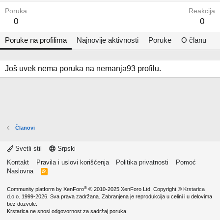
Poruka
Reakcija
0
0
Poruke na profilima
Najnovije aktivnosti
Poruke
O članu
Još uvek nema poruka na nemanja93 profilu.
Članovi
Svetli stil
Srpski
Kontakt
Pravila i uslovi korišćenja
Politika privatnosti
Pomoć
Naslovna
R
S
S
®
Community platform by XenForo
© 2010-2025 XenForo Ltd.
Copyright ©
Krstarica
d.o.o.
1999-2026. Sva prava zadržana. Zabranjena je reprodukcija u celini i u delovima
bez dozvole.
Krstarica ne snosi odgovornost za sadržaj poruka.