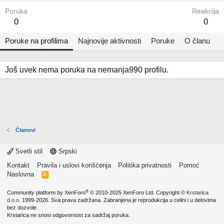
Poruka
Reakcija
0
0
Poruke na profilima
Najnovije aktivnosti
Poruke
O članu
Još uvek nema poruka na nemanja990 profilu.
Članovi
Svetli stil
Srpski
Kontakt
Pravila i uslovi korišćenja
Politika privatnosti
Pomoć
Naslovna
R
S
S
®
Community platform by XenForo
© 2010-2025 XenForo Ltd.
Copyright ©
Krstarica
d.o.o.
1999-2026. Sva prava zadržana. Zabranjena je reprodukcija u celini i u delovima
bez dozvole.
Krstarica ne snosi odgovornost za sadržaj poruka.