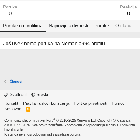
Poruka
Reakcija
0
0
Poruke na profilima
Najnovije aktivnosti
Poruke
O članu
Još uvek nema poruka na Nemanja994 profilu.
Članovi
Svetli stil
Srpski
Kontakt
Pravila i uslovi korišćenja
Politika privatnosti
Pomoć
Naslovna
R
S
S
®
Community platform by XenForo
© 2010-2025 XenForo Ltd.
Copyright ©
Krstarica
d.o.o.
1999-2026. Sva prava zadržana. Zabranjena je reprodukcija u celini i u delovima
bez dozvole.
Krstarica ne snosi odgovornost za sadržaj poruka.