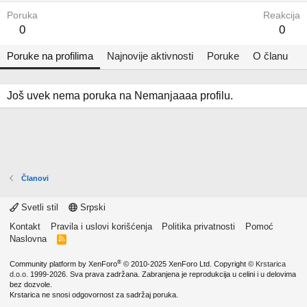
Poruka
Reakcija
0
0
Poruke na profilima
Najnovije aktivnosti
Poruke
O članu
Još uvek nema poruka na Nemanjaaaa profilu.
Članovi
Svetli stil
Srpski
Kontakt
Pravila i uslovi korišćenja
Politika privatnosti
Pomoć
Naslovna
R
S
S
®
Community platform by XenForo
© 2010-2025 XenForo Ltd.
Copyright ©
Krstarica
d.o.o.
1999-2026. Sva prava zadržana. Zabranjena je reprodukcija u celini i u delovima
bez dozvole.
Krstarica ne snosi odgovornost za sadržaj poruka.