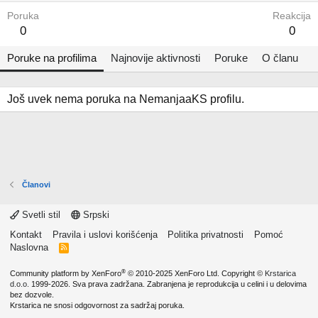
Poruka
Reakcija
0
0
Poruke na profilima
Najnovije aktivnosti
Poruke
O članu
Još uvek nema poruka na NemanjaaKS profilu.
Članovi
Svetli stil
Srpski
Kontakt
Pravila i uslovi korišćenja
Politika privatnosti
Pomoć
Naslovna
R
S
S
®
Community platform by XenForo
© 2010-2025 XenForo Ltd.
Copyright ©
Krstarica
d.o.o.
1999-2026. Sva prava zadržana. Zabranjena je reprodukcija u celini i u delovima
bez dozvole.
Krstarica ne snosi odgovornost za sadržaj poruka.