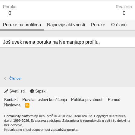
Poruka
Reakcija
0
0
Poruke na profilima
Najnovije aktivnosti
Poruke
O članu
Još uvek nema poruka na Nemanjapp profilu.
Članovi
Svetli stil
Srpski
Kontakt
Pravila i uslovi korišćenja
Politika privatnosti
Pomoć
Naslovna
R
S
S
®
Community platform by XenForo
© 2010-2025 XenForo Ltd.
Copyright ©
Krstarica
d.o.o.
1999-2026. Sva prava zadržana. Zabranjena je reprodukcija u celini i u delovima
bez dozvole.
Krstarica ne snosi odgovornost za sadržaj poruka.